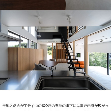
平地と斜面が半分ずつの100坪の敷地の眼下には瀬戸内海が広がっ