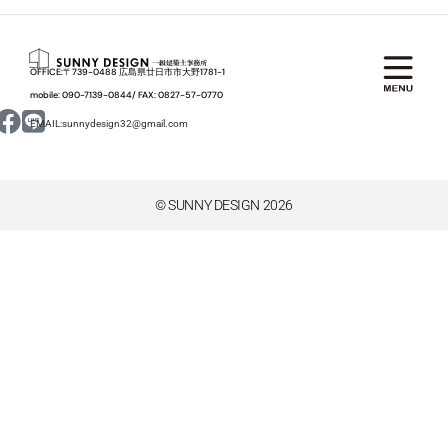
OFFICE:〒739-0488 広島県廿日市市大野1781-1
mobile: 090-7139-0844/ FAX: 0827­-57­-0770
EMAIL:sunnydesign32@gmail.com
© SUNNY DESIGN 2026