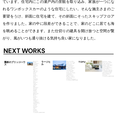
ています。住宅内にこの瀬戸内の景観を取り込み、家族が一つにな
れるワンボックスカーのような住宅にしたい。そんな施主さまのご
要望をうけ、斜面に住宅を建て、その斜面にそったスキップフロア
を作りました。家の中に段差ができることで、家のどこに居ても海
を眺めることができます。また仕切りの建具を開け放つと空間が繋
がり、風がいつも通り抜ける気持ち良い家になりました。
NEXT WORKS
TOFU
ラージヒ
重鉄のブリッジハウ
Heavy iron
One-story style +
Hotel-like + atrium
Ramen
large roof + large
living room + simple
ル
construction
ス
living room + free
house + terrace +
+ Stepped
kids space +
large wooden span +
site + High
laundry terrace +
RC wall + approach +
ceiling +
inner garage +
laundry terrace +
Inner
courtyard terrace +
sauna + steel stairs +
garage +
peninsula kitchen +
island kitchen +
Semi-
nook space +
pantry + wood stove
open-air
Japanese-style
+ coexistence with pets
bath + 45
room + built-in
+ space that creates
tatami
washroom + highly
wind+ design: arch
living
confidential
factory Toshihiro
room +
specifications +
Sakotani/
2nd floor
energy-saving
Construction:TAISHOGUMI
living
housing + design:
room +
arch factory
Large bike
Toshihiro Sakotani/
+ Earthen
Construction:TAISHOGUMI
floor
entrance +
Large
opening
sash +
Steel
staircase +
Island V-
shaped
kitchen +
Factory
design +
Exterior wall
Asrock +
Floor
heating +
Solar
power
generation
+ Highly
confidential
specifications
+ Energy-
saving
housing+
design:
arch
factory
Toshihiro
Sakotani/
Construction:TAISHOGUMI