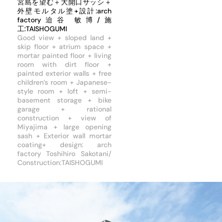
宮島を望む＋大開口サッシ＋
外壁モルタル塗+設計:arch
factory迫谷 敏博/施
工:TAISHOGUMI
Good view + sloped land +
skip floor + atrium space +
mortar painted floor + living
room with dirt floor +
painted exterior walls + free
children’s room + Japanese-
style room + loft + semi-
basement storage + bike
garage + rational
construction + view of
Miyajima + large opening
sash + Exterior wall mortar
coating+ design: arch
factory Toshihiro Sakotani/
Construction:TAISHOGUMI