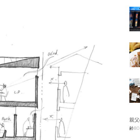
親父
齢8